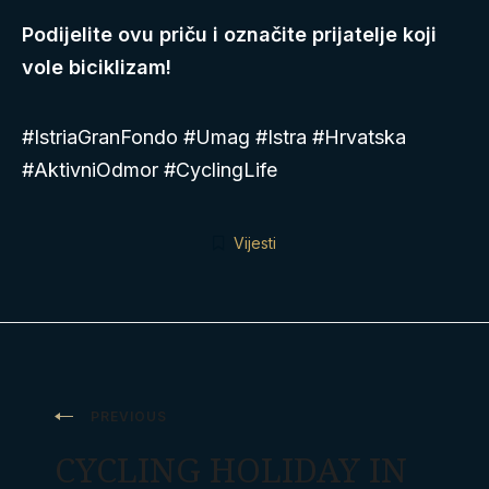
Podijelite ovu priču i označite prijatelje koji
vole biciklizam!
#IstriaGranFondo #Umag #Istra #Hrvatska
#AktivniOdmor #CyclingLife
Vijesti
Post
PREVIOUS
navigation
CYCLING HOLIDAY IN