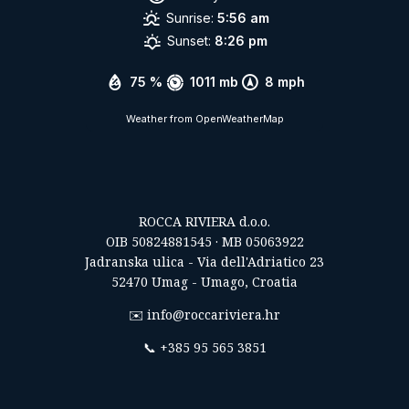
Sunrise:
5:56 am
Sunset:
8:26 pm
75 %
1011 mb
8 mph
Weather from OpenWeatherMap
ROCCA RIVIERA d.o.o.
OIB 50824881545 · MB 05063922
Jadranska ulica - Via dell'Adriatico 23
52470 Umag - Umago, Croatia
✉️
info@roccariviera.hr
📞
+385 95 565 3851