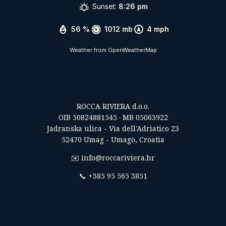
Sunset:
8:26 pm
56 %
1012 mb
4 mph
Weather from OpenWeatherMap
ROCCA RIVIERA d.o.o.
OIB 50824881545 · MB 05063922
Jadranska ulica - Via dell'Adriatico 23
52470 Umag - Umago, Croatia
✉️
info@roccariviera.hr
📞
+385 95 565 3851