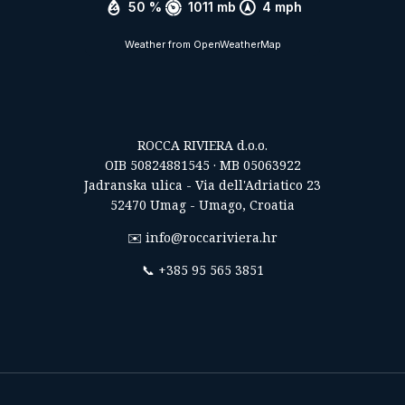
50 %
1011 mb
4 mph
Weather from OpenWeatherMap
ROCCA RIVIERA d.o.o.
OIB 50824881545 · MB 05063922
Jadranska ulica - Via dell'Adriatico 23
52470 Umag - Umago, Croatia
✉️
info@roccariviera.hr
📞
+385 95 565 3851