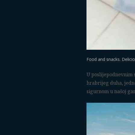
Food and snacks. Delicio
U poslijepodnevnim s
hrabrijeg duha, jednom
sigurnom u našoj gara