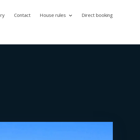
ery
Contact
House rules
Direct booking