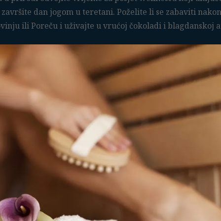
i završite dan jogom u teretani. Poželite li se zabaviti nak
vinju ili Poreču i uživajte u vrućoj čokoladi i blagdanskoj 