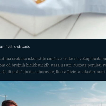
us, fresh croissants
atima svakako iskoristite sunčeve zrake na vožnji biciklom 
 od brojnih biciklističkih staza u Istri. Možete ponijeti svo
ži, ili u slučaju da zaboravite, Rocca Riviera također nudi 