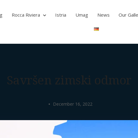
ag
Rocca Riviera
Istria
Umag
News
Our Gall
Savršen zimski odmor
December 16, 2022