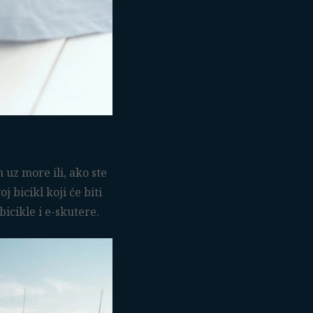
uz more ili, ako ste
j bicikl koji će biti
bicikle i e-skutere.