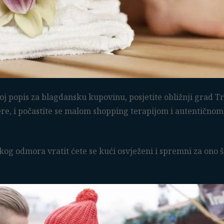
voj popis za blagdansku kupovinu, posjetite obližnji grad T
ere, i počastite se malom shopping terapijom i autentičnom
g odmora vratit ćete se kući osvježeni i spremni za ono 