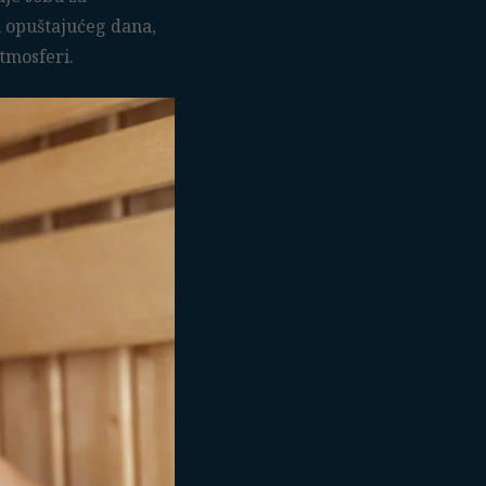
on opuštajućeg dana,
atmosferi.