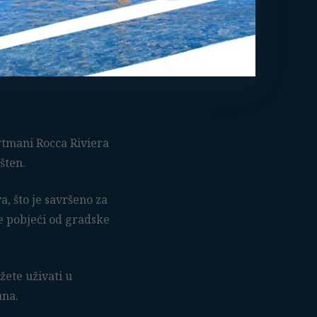
artmani Rocca Riviera
šten.
 što je savršeno za
le pobjeći od gradske
žete uživati u
ana.