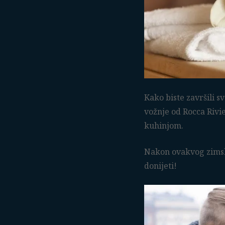
Kako biste završili s
vožnje od Rocca Rivi
kuhinjom.
Nakon ovakvog zimsko
donijeti!