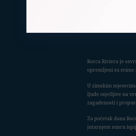
Rocca Riviera je savr
opremljeni su svime 
U zimskim mjesecima
ljude osjetljive na v
zagađenosti i propus
Za početak dana Rocc
jutarnjem suncu ispi