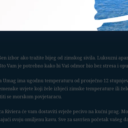
šen izbor ako tražite bijeg od zimskog sivila. Luksuzni ap
što Vam je potrebno kako bi Vaš odmor bio bez stresa i opu
 Umag ima ugodnu temperaturu od prosječno 12 stupnjeva,
remenske uvjete koji žele izbjeći zimske temperature ili že
titi se morskom povjetaracu.
a Riviera će vam dostaviti svježe pecivo na kućni prag. Mo
jajući svoju omiljenu kavu. Sve za savršen početak vašeg d